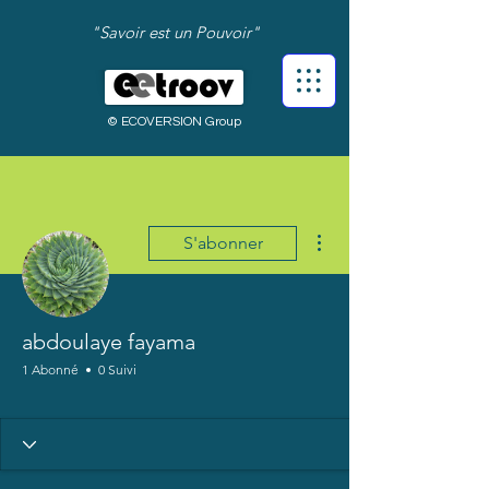
"Savoir est un Pouvoir"
© ECOVERSION Group
Plus d'actions
S'abonner
abdoulaye fayama
1 Abonné
0 Suivi
Bienvenue !
+
4