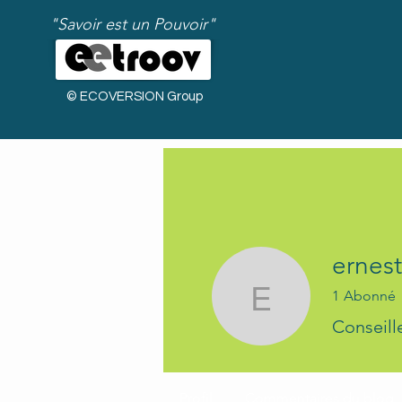
"Savoir est un Pouvoir"
© ECOVERSION Group
ernes
1
Abonné
ernestde
Conseill
Bienvenue !
Profil
Commentaires du blog