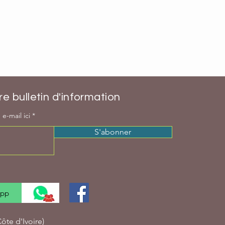
e bulletin d'information
e-mail ici
S'abonner
App
te d'Ivoire)