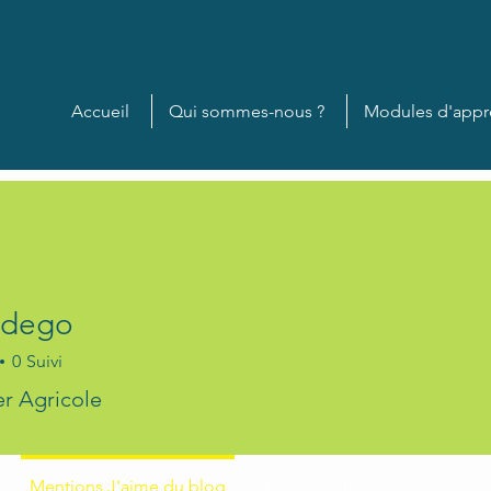
Accueil
Qui sommes-nous ?
Modules d'appr
tdego
0
Suivi
go
er Agricole
+
4
Mentions J'aime du blog
Événements