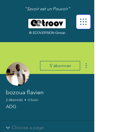
"Savoir est un Pouvoir"
© ECOVERSION Group
Plus d'actions
S'abonner
bozoua flavien
2 Abonnés
0 Suivi
ADG
Bienvenue !
+
4