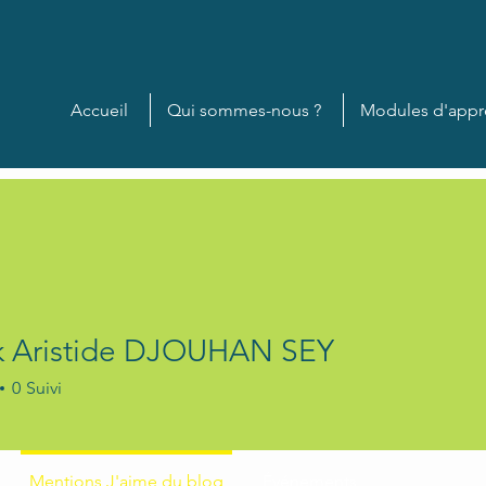
Accueil
Qui sommes-nous ?
Modules d'appr
k Aristide DJOUHAN SEY
0
Suivi
+
4
Mentions J'aime du blog
Événements