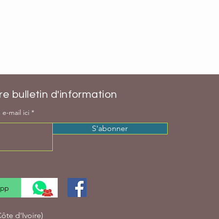
e bulletin d'information
e-mail ici
S'abonner
App
te d'Ivoire)