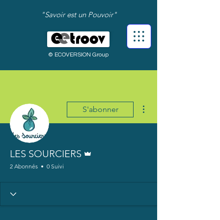
"Savoir est un Pouvoir"
© ECOVERSION Group
Plus d'actions
S'abonner
Administrateur
LES SOURCIERS
2 Abonnés
0 Suivi