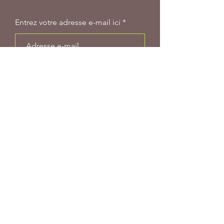
Entrez votre adresse e-mail ici
S'abonner
Groupe WhatsApp
BP 53 AKOUPE (Côte d'Ivoire)
+225 0707777199
/
0101050682
info@eetroov.org
/
info@ecoversion.org