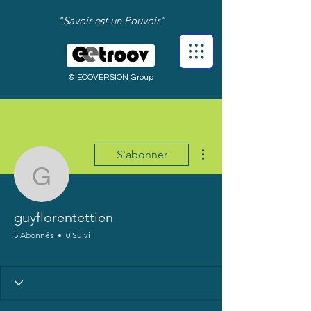
"Savoir est un Pouvoir"
© ECOVERSION Group
Plus d'actions
S'abonner
guyflorentettien
guyflorentettien
5 Abonnés
0 Suivi
Bienvenue !
+
4