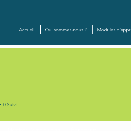
Accueil
Qui sommes-nous ?
Modules d'appr
0
Suivi
+
4
Mentions J'aime du blog
Événements