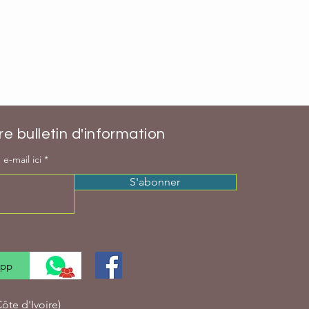
e bulletin d'information
e-mail ici
S'abonner
App
te d'Ivoire)