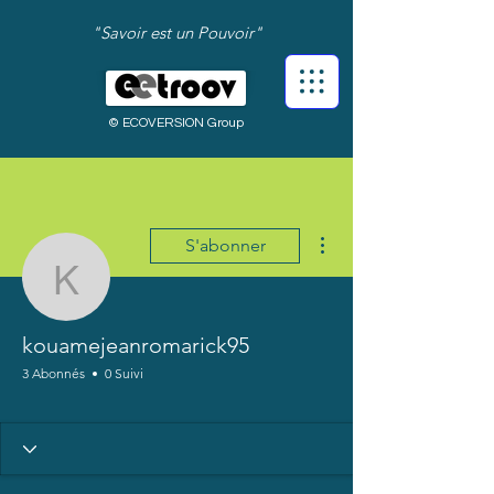
"Savoir est un Pouvoir"
© ECOVERSION Group
Plus d'actions
S'abonner
kouamejeanromarick95
kouamejeanromarick95
3 Abonnés
0 Suivi
Bienvenue !
+
4