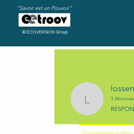
"Savoir est un Pouvoir"
© ECOVERSION Group
losse
3
Abonnés
lossenis
RESPON
Bienvenue !
Profil
Commentaires du blog