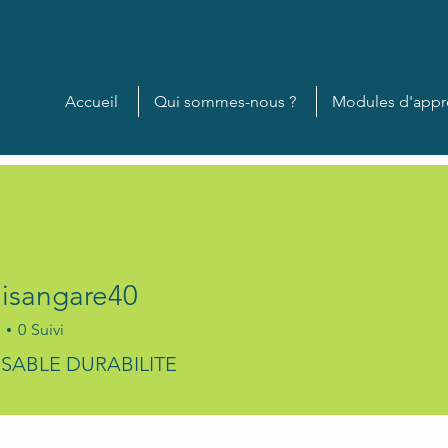
Accueil
Qui sommes-nous ?
Modules d'appr
nisangare40
0
Suivi
angare40
SABLE DURABILITE
+
4
Mentions J'aime du blog
Événements