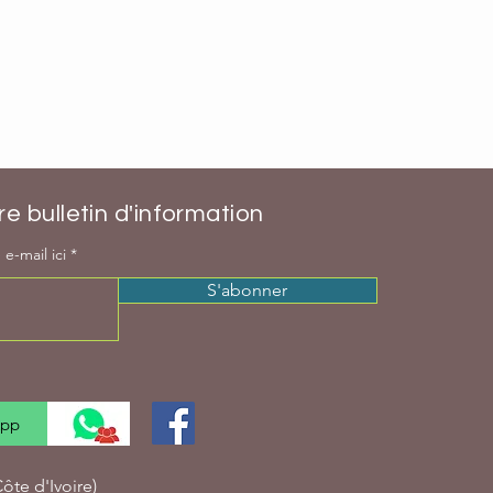
e bulletin d'information
e-mail ici
S'abonner
App
te d'Ivoire)