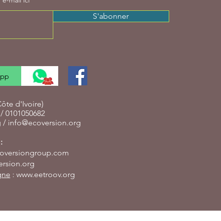
e-mail ici
S'abonner
App
te d'Ivoire)
/ 0101050682
g /
info@ecoversion.org
:
oversiongroup.com
rsion.org
gne
:
www.eetroov.org