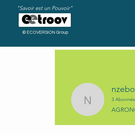
"Savoir est un Pouvoir"
© ECOVERSION Group
nzebo
3
Abonnés
nzebokou
AGRON
Bienvenue !
Profil
Commentaires du blog