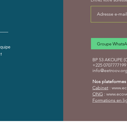
Entrez votre adresse 
Groupe Whats
équipe
t
BP 53 AKOUPE (Cô
+225 0707777199 
info@eetroov.or
Nos plateformes 
Cabinet
:
www.ec
ONG
:
www.ecove
Formations en li