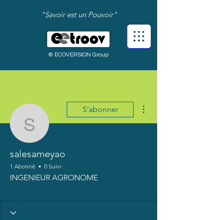
"Savoir est un Pouvoir"
© ECOVERSION Group
Plus d'actions
S'abonner
salesameyao
salesameyao
1 Abonné
0 Suivi
INGENIEUR AGRONOME
Bienvenue !
+
4