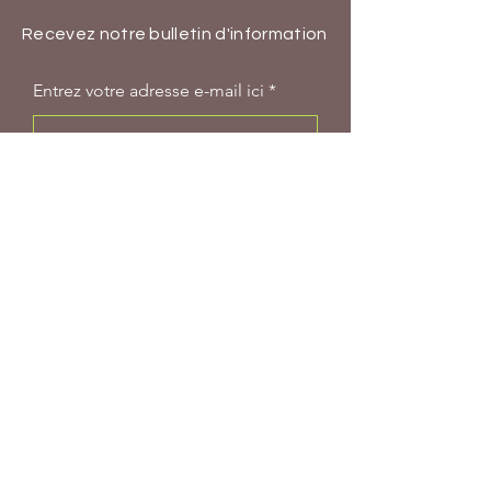
Recevez notre bulletin d'information
Entrez votre adresse e-mail ici
S'abonner
Groupe WhatsApp
BP 53 AKOUPE (Côte d'Ivoire)
+225 0707777199
/
0101050682
info@eetroov.org