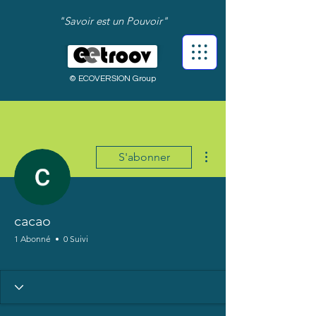
"Savoir est un Pouvoir"
© ECOVERSION Group
Plus d'actions
S'abonner
cacao
1 Abonné
0 Suivi
Bienvenue !
+
4