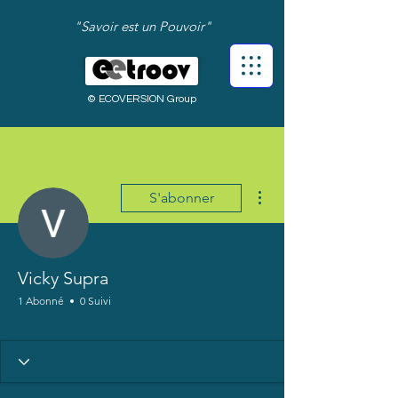
"Savoir est un Pouvoir"
© ECOVERSION Group
Plus d'actions
S'abonner
Vicky Supra
1 Abonné
0 Suivi
Bienvenue !
+
4